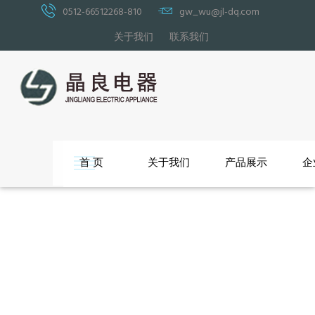
0512-66512268-810
gw_wu@jl-dq.com
关于我们
联系我们
首 页
关于我们
产品展示
企
沙发脚
沙发功能架
沙发连接件
沙发底座类
其他