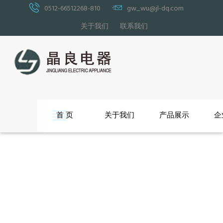
0512-66512268-810
gw_wu@jl-dq.com
关于我们
联系我们
首 页
关于我们
产品展示
企
沙发脚
沙发功能架
沙发连接件
沙发底座类
其他