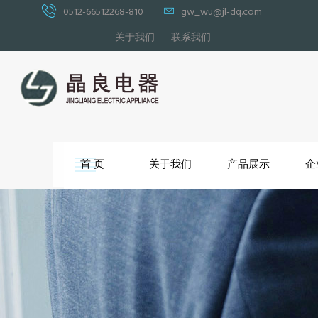
0512-66512268-810
gw_wu@jl-dq.com
关于我们
联系我们
首 页
关于我们
产品展示
企
沙发脚
沙发功能架
沙发连接件
沙发底座类
其他