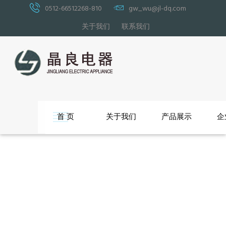
0512-66512268-810
gw_wu@jl-dq.com
关于我们
联系我们
首 页
关于我们
产品展示
企
沙发脚
沙发功能架
沙发连接件
沙发底座类
其他