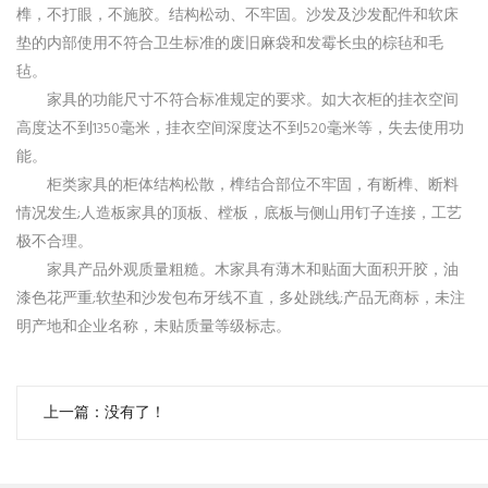
榫，不打眼，不施胶。结构松动、不牢固。沙发及沙发配件和软床
垫的内部使用不符合卫生标准的废旧麻袋和发霉长虫的棕毡和毛
毡。
家具的功能尺寸不符合标准规定的要求。如大衣柜的挂衣空间
高度达不到1350毫米，挂衣空间深度达不到520毫米等，失去使用功
能。
柜类家具的柜体结构松散，榫结合部位不牢固，有断榫、断料
情况发生;人造板家具的顶板、樘板，底板与侧山用钉子连接，工艺
极不合理。
家具产品外观质量粗糙。木家具有薄木和贴面大面积开胶，油
漆色花严重;软垫和沙发包布牙线不直，多处跳线;产品无商标，未注
明产地和企业名称，未贴质量等级标志。
上一篇：没有了！