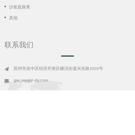
沙发底座类
其他
联系我们
苏州市吴中区经济开发区横泾街道兴东路3000号
gw_wu@jl-dq.com
0512-66512268-810
Copyright © 苏州晶良电器有限公司 版权所有