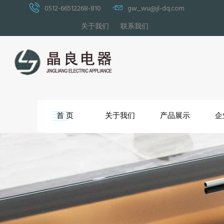
0512-66512268-810
gw_wu@jl-dq.com
关于我们
联系我们
首 页
关于我们
产品展示
企
沙发脚
沙发功能架
沙发连接件
沙发底座类
其他